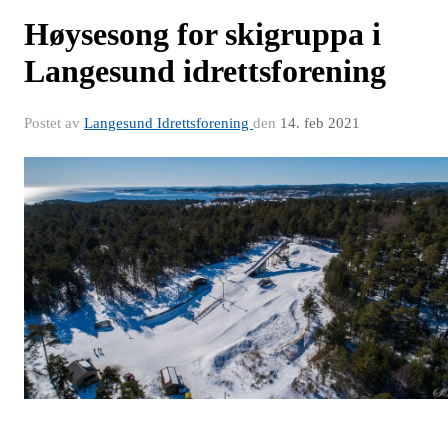
Høysesong for skigruppa i
Langesund idrettsforening
Postet av
Langesund Idrettsforening
den
14. feb 2021