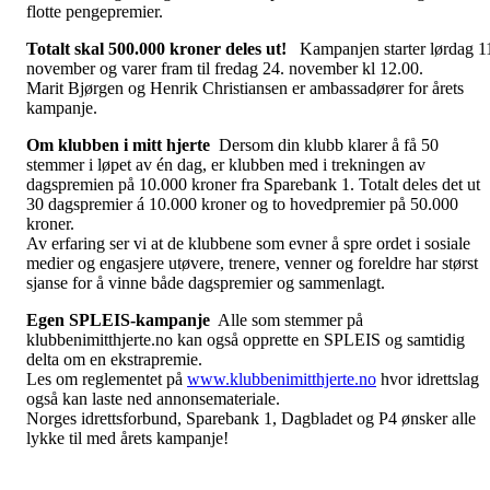
flotte pengepremier.
Totalt skal 500.000 kroner deles ut!
Kampanjen starter lørdag 1
november og varer fram til fredag 24. november kl 12.00.
Marit Bjørgen og Henrik Christiansen er ambassadører for årets
kampanje.
Om klubben i mitt hjerte
Dersom din klubb klarer å få 50
stemmer i løpet av én dag, er klubben med i trekningen av
dagspremien på 10.000 kroner fra Sparebank 1. Totalt deles det ut
30 dagspremier á 10.000 kroner og to hovedpremier på 50.000
kroner.
Av erfaring ser vi at de klubbene som evner å spre ordet i sosiale
medier og engasjere utøvere, trenere, venner og foreldre har størst
sjanse for å vinne både dagspremier og sammenlagt.
Egen SPLEIS-kampanje
Alle som stemmer på
klubbenimitthjerte.no kan også opprette en SPLEIS og samtidig
delta om en ekstrapremie.
Les om reglementet på
www.klubbenimitthjerte.no
hvor idrettslag
også kan laste ned annonsemateriale.
Norges idrettsforbund, Sparebank 1, Dagbladet og P4 ønsker alle
lykke til med årets kampanje!