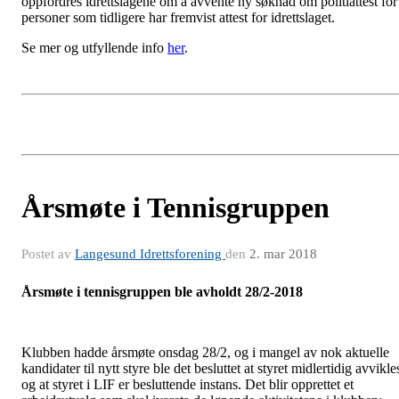
oppfordres idrettslagene om å avvente ny søknad om politiattest for
personer som tidligere har fremvist attest for idrettslaget.
Se mer og utfyllende info
her
.
Årsmøte i Tennisgruppen
Postet av
Langesund Idrettsforening
den
2. mar 2018
Årsmøte i tennisgruppen ble avholdt 28/2-2018
Klubben hadde årsmøte onsdag 28/2, og i mangel av nok aktuelle
kandidater til nytt styre ble det besluttet at styret midlertidig avvikle
og at styret i LIF er besluttende instans. Det blir opprettet et