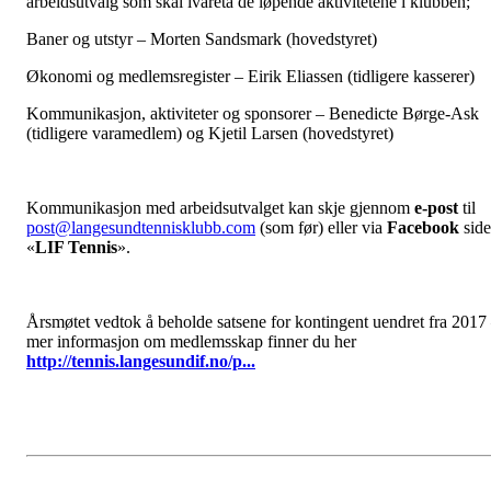
arbeidsutvalg som skal ivareta de løpende aktivitetene i klubben;
Baner og utstyr – Morten Sandsmark (hovedstyret)
Økonomi og medlemsregister – Eirik Eliassen (tidligere kasserer)
Kommunikasjon, aktiviteter og sponsorer – Benedicte Børge-Ask
(tidligere varamedlem) og Kjetil Larsen (hovedstyret)
Kommunikasjon med arbeidsutvalget kan skje gjennom
e-post
til
post@langesundtennisklubb.com
(som før) eller via
Facebook
sid
«
LIF Tennis
».
Årsmøtet vedtok å beholde satsene for kontingent uendret fra 2017
mer informasjon om medlemsskap finner du her
http://tennis.langesundif.no/p...