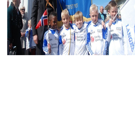
LIF deltok i Borgertoget i år, som alle andre år, med mange
deltakere. Fanebæreren er Jørn Andre Jørgensen, samt
representanter fra fotballgruppa.
1 Kommentar
Snøen er borte på banen